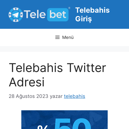
İçeriğe
Telebahis
atla
Giriş
Menü
Telebahis Twitter
Adresi
28 Ağustos 2023
yazar
telebahis