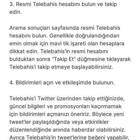
3. Resmi Telebahis hesabını bulun ve takip
edin.
Arama sonuçları sayfasında resmi Telebahis
hesabını bulun. Genellikle doğrulandığından
emin olmak için mavi tik işareti olan hesaplara
dikkat edin. Telebahis’in resmi hesabını
bulduktan sonra “Takip Et” düğmesine tıklayarak
Telebahis’i takip etmeye başlayabilirsiniz.
4. Bildirimleri açın ve etkileşimde bulunun.
Telebahis’i Twitter üzerinden takip ettiğinizde,
güncel bilgileri ve promosyonları kaçırmamak
için bildirimleri açmanızı öneririz. Böylece yeni
tweet’ler paylaşıldığında veya etkinlikler
düzenlendiğinde anında haberdar olabilirsiniz.
Ayrıca Telebahis’in tweet’lerine beğeni yapabilir,