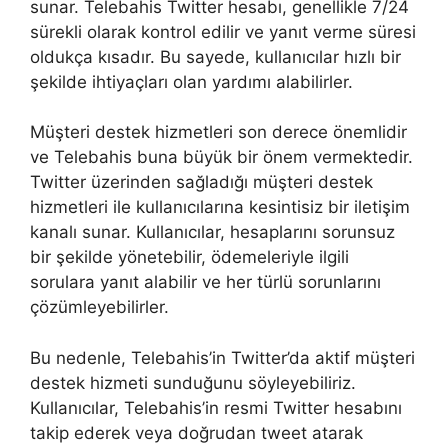
sunar. Telebahis Twitter hesabı, genellikle 7/24
sürekli olarak kontrol edilir ve yanıt verme süresi
oldukça kısadır. Bu sayede, kullanıcılar hızlı bir
şekilde ihtiyaçları olan yardımı alabilirler.
Müşteri destek hizmetleri son derece önemlidir
ve Telebahis buna büyük bir önem vermektedir.
Twitter üzerinden sağladığı müşteri destek
hizmetleri ile kullanıcılarına kesintisiz bir iletişim
kanalı sunar. Kullanıcılar, hesaplarını sorunsuz
bir şekilde yönetebilir, ödemeleriyle ilgili
sorulara yanıt alabilir ve her türlü sorunlarını
çözümleyebilirler.
Bu nedenle, Telebahis’in Twitter’da aktif müşteri
destek hizmeti sunduğunu söyleyebiliriz.
Kullanıcılar, Telebahis’in resmi Twitter hesabını
takip ederek veya doğrudan tweet atarak