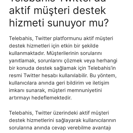
aktif müşteri destek
hizmeti sunuyor mu?
Telebahis, Twitter platformunu aktif müşteri
destek hizmetleri için etkin bir şekilde
kullanmaktadır. Müşterilerinin sorularını
yanıtlamak, sorunlarını çözmek veya herhangi
bir konuda destek sağlamak için Telebahis’in
resmi Twitter hesabı kullanılabilir. Bu yöntem,
kullanıcılara anında geri bildirim ve iletişim
imkanı sunarak, müşteri memnuniyetini
artırmayı hedeflemektedir.
Telebahis, Twitter üzerindeki aktif müşteri
destek hizmetlerini sağlayarak kullanıcılarının
sorularına anında cevap verebilme avantajı