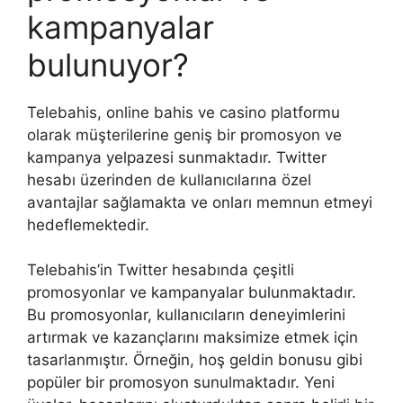
kampanyalar
bulunuyor?
Telebahis, online bahis ve casino platformu
olarak müşterilerine geniş bir promosyon ve
kampanya yelpazesi sunmaktadır. Twitter
hesabı üzerinden de kullanıcılarına özel
avantajlar sağlamakta ve onları memnun etmeyi
hedeflemektedir.
Telebahis’in Twitter hesabında çeşitli
promosyonlar ve kampanyalar bulunmaktadır.
Bu promosyonlar, kullanıcıların deneyimlerini
artırmak ve kazançlarını maksimize etmek için
tasarlanmıştır. Örneğin, hoş geldin bonusu gibi
popüler bir promosyon sunulmaktadır. Yeni