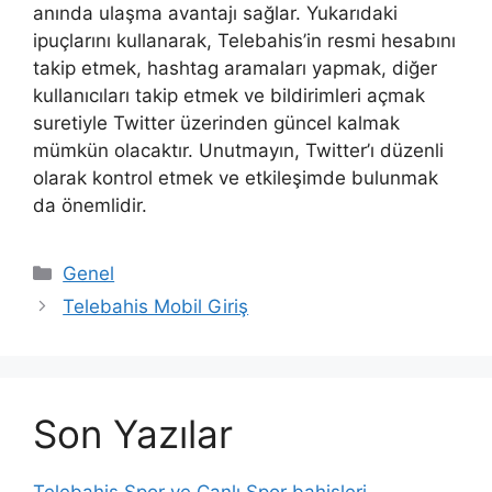
anında ulaşma avantajı sağlar. Yukarıdaki
ipuçlarını kullanarak, Telebahis’in resmi hesabını
takip etmek, hashtag aramaları yapmak, diğer
kullanıcıları takip etmek ve bildirimleri açmak
suretiyle Twitter üzerinden güncel kalmak
mümkün olacaktır. Unutmayın, Twitter’ı düzenli
olarak kontrol etmek ve etkileşimde bulunmak
da önemlidir.
Kategoriler
Genel
Telebahis Mobil Giriş
Son Yazılar
Telebahis Spor ve Canlı Spor bahisleri