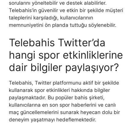
sorularını yöneltebilir ve destek alabilirler.
Telebahis’in güvenilir ve etkin bir şekilde müşteri
taleplerini karşıladığı, kullanıcılarının
memnuniyetini ön planda tuttuğu söylenebilir.
Telebahis Twitter’da
hangi spor etkinliklerine
dair bilgiler paylaşıyor?
Telebahis, Twitter platformunu aktif bir şekilde
kullanarak spor etkinlikleri hakkında bilgiler
paylaşmaktadır. Bu popüler bahis şirketi,
kullanıcılarına en son spor haberlerini ve canlı
maç güncellemelerini sunarak heyecan dolu bir
deneyim yaşatmayı hedeflemektedir.