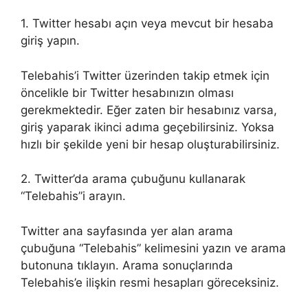
1. Twitter hesabı açın veya mevcut bir hesaba
giriş yapın.
Telebahis’i Twitter üzerinden takip etmek için
öncelikle bir Twitter hesabınızın olması
gerekmektedir. Eğer zaten bir hesabınız varsa,
giriş yaparak ikinci adıma geçebilirsiniz. Yoksa
hızlı bir şekilde yeni bir hesap oluşturabilirsiniz.
2. Twitter’da arama çubuğunu kullanarak
“Telebahis”i arayın.
Twitter ana sayfasında yer alan arama
çubuğuna “Telebahis” kelimesini yazın ve arama
butonuna tıklayın. Arama sonuçlarında
Telebahis’e ilişkin resmi hesapları göreceksiniz.