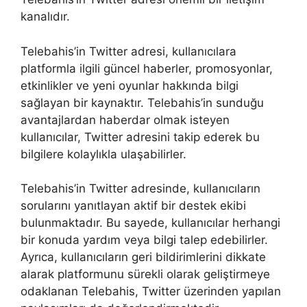
kanalıdır.
Telebahis’in Twitter adresi, kullanıcılara
platformla ilgili güncel haberler, promosyonlar,
etkinlikler ve yeni oyunlar hakkında bilgi
sağlayan bir kaynaktır. Telebahis’in sunduğu
avantajlardan haberdar olmak isteyen
kullanıcılar, Twitter adresini takip ederek bu
bilgilere kolaylıkla ulaşabilirler.
Telebahis’in Twitter adresinde, kullanıcıların
sorularını yanıtlayan aktif bir destek ekibi
bulunmaktadır. Bu sayede, kullanıcılar herhangi
bir konuda yardım veya bilgi talep edebilirler.
Ayrıca, kullanıcıların geri bildirimlerini dikkate
alarak platformunu sürekli olarak geliştirmeye
odaklanan Telebahis, Twitter üzerinden yapılan