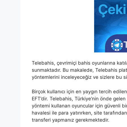
Telebahis, çevrimiçi bahis oyunlarına katıl
sunmaktadır. Bu makalede, Telebahis platf
yöntemlerini inceleyeceğiz ve sizlere bu sü
Birçok kullanıcı için en yaygın tercih edi
EFT’dir. Telebahis, Türkiye’nin önde gele
yöntemi kullanan oyuncular için güvenli bi
havalesi ile para yatırırken, site tarafınd
transferi yapmanız gerekmektedir.