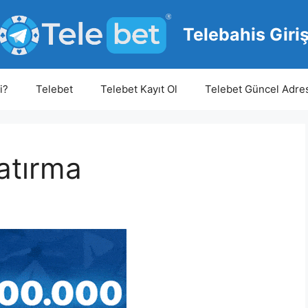
Telebahis Giri
i?
Telebet
Telebet Kayıt Ol
Telebet Güncel Adres
atırma