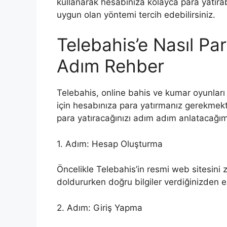
kullanarak hesabınıza kolayca para yatırabi
uygun olan yöntemi tercih edebilirsiniz.
Telebahis’e Nasıl Par
Adım Rehber
Telebahis, online bahis ve kumar oyunlar
için hesabınıza para yatırmanız gerekmekt
para yatıracağınızı adım adım anlatacağım
1. Adım: Hesap Oluşturma
Öncelikle Telebahis’in resmi web sitesini 
doldururken doğru bilgiler verdiğinizden e
2. Adım: Giriş Yapma