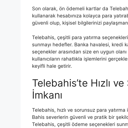
Son olarak, ön ödemeli kartlar da Telebahis
kullanarak hesabınıza kolayca para yatırab
güvenli olup, kişisel bilgilerinizi paylaşma
Telebahis, çeşitli para yatırma seçenekleri
sunmayı hedefler. Banka havalesi, kredi ka
seçenekler arasından size en uygun olanı se
kullanıcıların rahatlıkla işlemlerini gerçe
keyifli hale getirir.
Telebahis’te Hızlı v
İmkanı
Telebahis, hızlı ve sorunsuz para yatırma 
Bahis severlerin güvenli ve pratik bir şeki
Telebahis, çeşitli ödeme seçenekleri sunm