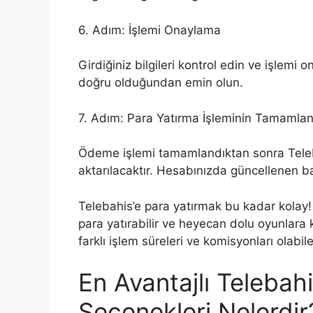
6. Adım: İşlemi Onaylama
Girdiğiniz bilgileri kontrol edin ve işlem
doğru olduğundan emin olun.
7. Adım: Para Yatırma İşleminin Tamamla
Ödeme işlemi tamamlandıktan sonra Teleba
aktarılacaktır. Hesabınızda güncellenen ba
Telebahis’e para yatırmak bu kadar kolay! 
para yatırabilir ve heyecan dolu oyunlara 
farklı işlem süreleri ve komisyonları olab
En Avantajlı Telebah
Seçenekleri Nelerdir