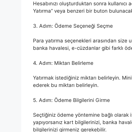
Hesabınızı oluşturduktan sonra kullanıcı a
Yatırma” veya benzeri bir buton bulunacak
3. Adım: Ödeme Seçeneği Seçme
Para yatırma seçenekleri arasından size uy
banka havalesi, e-cüzdanlar gibi farklı ö
4. Adım: Miktarı Belirleme
Yatırmak istediğiniz miktarı belirleyin. M
ederek bu miktarı belirleyin.
5. Adım: Ödeme Bilgilerini Girme
Seçtiğiniz ödeme yöntemine bağlı olarak is
yapıyorsanız kart bilgilerinizi, banka ha
bilgilerinizi girmeniz gerekebilir.