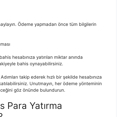
i onaylayın. Ödeme yapmadan önce tüm bilgilerin
nması
his hesabınıza yatırılan miktar anında
kiyeyle bahis oynayabilirsiniz.
Adımları takip ederek hızlı bir şekilde hesabınıza
katılabilirsiniz. Unutmayın, her ödeme yönteminin
ileceğini göz önünde bulundurun.
is Para Yatırma
?