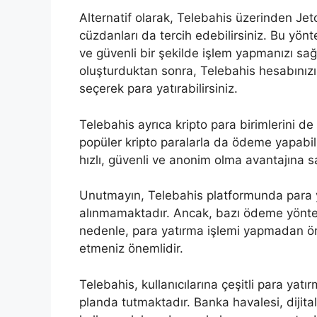
Alternatif olarak, Telebahis üzerinden Jet
cüzdanları da tercih edebilirsiniz. Bu yönt
ve güvenli bir şekilde işlem yapmanızı sa
oluşturduktan sonra, Telebahis hesabınızı
seçerek para yatırabilirsiniz.
Telebahis ayrıca kripto para birimlerini d
popüler kripto paralarla da ödeme yapabilir
hızlı, güvenli ve anonim olma avantajına sa
Unutmayın, Telebahis platformunda para y
alınmamaktadır. Ancak, bazı ödeme yöntemle
nedenle, para yatırma işlemi yapmadan önce 
etmeniz önemlidir.
Telebahis, kullanıcılarına çeşitli para ya
planda tutmaktadır. Banka havalesi, dijital